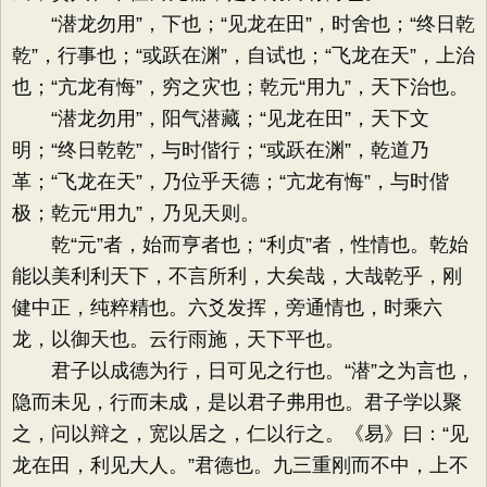
“潜龙勿用”，下也；“见龙在田”，时舍也；“终日乾
乾”，行事也；“或跃在渊”，自试也；“飞龙在天”，上治
也；“亢龙有悔”，穷之灾也；乾元“用九”，天下治也。
“潜龙勿用”，阳气潜藏；“见龙在田”，天下文
明；“终日乾乾”，与时偕行；“或跃在渊”，乾道乃
革；“飞龙在天”，乃位乎天德；“亢龙有悔”，与时偕
极；乾元“用九”，乃见天则。
乾“元”者，始而亨者也；“利贞”者，性情也。乾始
能以美利利天下，不言所利，大矣哉，大哉乾乎，刚
健中正，纯粹精也。六爻发挥，旁通情也，时乘六
龙，以御天也。云行雨施，天下平也。
君子以成德为行，日可见之行也。“潜”之为言也，
隐而未见，行而未成，是以君子弗用也。君子学以聚
之，问以辩之，宽以居之，仁以行之。《易》曰：“见
龙在田，利见大人。”君德也。九三重刚而不中，上不