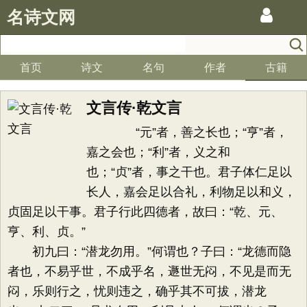
名诗文网
首页
诗文
名句
作者
古籍
文言传·乾文言
“元”者，善之长也；“亨”者，
嘉之会也；“利”者，义之和
也；“贞”者，事之干也。君子体仁足以
长人，嘉会足以合礼，利物足以和义，
贞固足以干事。君子行此四德者，故曰：“乾、元、
亨、利、贞。”
初九曰：“潜龙勿用。”何谓也？子曰：“龙德而隐
者也，不易乎世，不成乎名，遯世无闷，不见是而无
闷，乐则行之，忧则违之，确乎其不可拔，潜龙