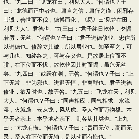
也。”九二曰：“见龙在田，利见大人。”何谓也？子
曰：“龙德而正中者也。庸言之信，庸行之谨，闲邪存
其诚，善世而不伐，德博而化，《易》曰‘见龙在田，
利见大人’。君德也。”九三曰：“君子终日乾乾，夕惕
若厉，无咎。”何谓也？子曰：“君子进德修业。忠信所
以进德也。修辞立其诚，所以居业也。知至至之，可
与几也。知终终之，可与存义也。是故居上位而不
骄，在下位而不忧，故乾乾因其时而惕，虽危无咎
矣。”九四曰：“或跃在渊，无咎。”何谓也？子曰：“上
下无常，非为邪也。进退无恒，非离群也。君子进德
修业，欲及时也，故无咎。”九五曰：“飞龙在天，利见
大人。”何谓也？子曰：“同声相应，同气相求。水流
湿，火就燥。云从龙，风从虎。圣人作而万物覩。本
乎天者亲上，本乎地者亲下。则各从其类也。”上九
曰：“亢龙有悔。”何谓也？子曰：“贵而无位，高而无
民，贤人在下位而无辅，是以动而有悔也。”